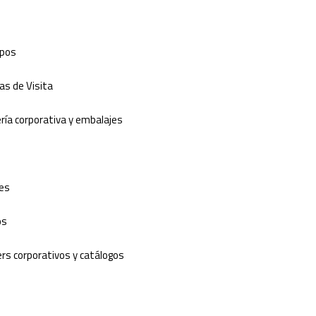
ipos
as de Visita
ría corporativa y embalajes
les
os
rs corporativos y catálogos