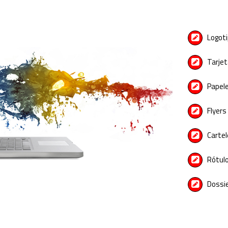
Logot
Tarjet
Papele
Flyers
Carte
Rótul
Dossie