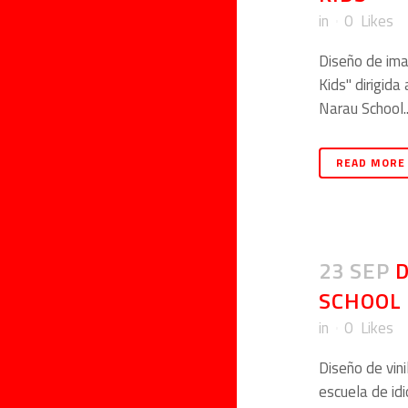
in
0
Likes
Diseño de ima
Kids" dirigida
Narau School..
READ MORE
23 SEP
D
SCHOOL
in
0
Likes
Diseño de vini
escuela de id