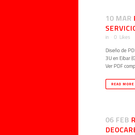
10 MAR
SERVICI
in
0
Likes
Diseño de PDF
3U en Eibar (
Ver PDF comple
READ MORE
06 FEB
DEOCAR