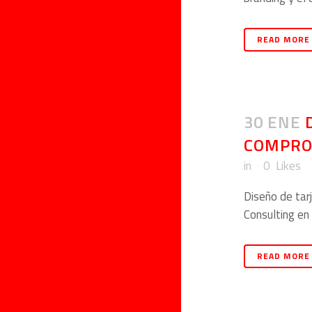
READ MORE
30 ENE
COMPRO
in
0
Likes
Diseño de tar
Consulting en B
READ MORE