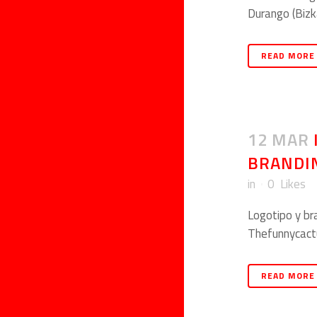
Durango (Bizkai
READ MORE
12 MAR
BRANDI
in
0
Likes
Logotipo y bra
Thefunnycactus
READ MORE