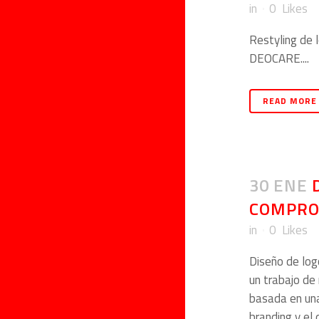
in
0
Likes
Restyling de l
DEOCARE....
READ MORE
30 ENE
COMPRO
in
0
Likes
Diseño de log
un trabajo de
basada en una
branding y el 