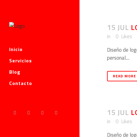
15 JUL
L
in
0
Likes
Inicio
Diseño de log
personal....
Servicios
Blog
READ MORE
Contacto
15 JUL
L
in
0
Likes
Diseño de logo