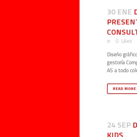
30 ENE
PRESEN
CONSUL
in
0
Likes
Diseño gráfico
gestoría Comp
A5 a todo color
READ MORE
24 SEP
KIDS