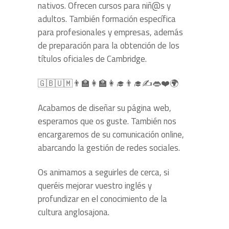
nativos. Ofrecen cursos para niñ@s y
adultos. También formación específica
para profesionales y empresas, además
de preparación para la obtención de los
títulos oficiales de Cambridge.
🇬🇧
🇺🇲
👨‍🏫
👩‍🏫
👩‍🎓
👨‍🎓
✍️
👄
❤️
🌍
Acabamos de diseñar su página web,
esperamos que os guste. También nos
encargaremos de su comunicación online,
abarcando la gestión de redes soc
iales.
Os animamos a seguirles de cerca, si
queréis mejorar vuestro inglés y
profundizar en el conocimiento de la
cultura anglosajona.