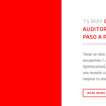
15 MAY
AUDITOR
PASO A 
in
Posicionam
Tener un sitio
encuentren / 
Optimization),
una revisión 
mejorar tu visi
READ MORE