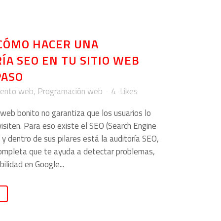
CÓMO HACER UNA
ÍA SEO EN TU SITIO WEB
PASO
iento web
,
Programación web
4
Likes
 web bonito no garantiza que los usuarios lo
visiten. Para eso existe el SEO (Search Engine
 y dentro de sus pilares está la auditoría SEO,
completa que te ayuda a detectar problemas,
bilidad en Google...