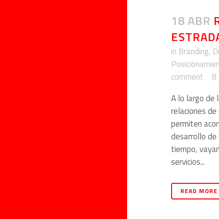
18 ABR
ESTRAD
in
Branding
,
D
Posicionamie
comment
8
A lo largo de
relaciones de
permiten acom
desarrollo de
tiempo, vayan
servicios...
READ MORE