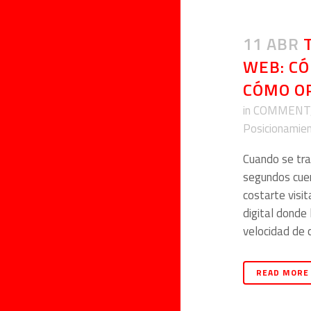
11 ABR
WEB: CÓ
CÓMO O
in
COMMENT
Posicionamie
Cuando se tra
segundos cuen
costarte visit
digital donde 
velocidad de 
READ MORE