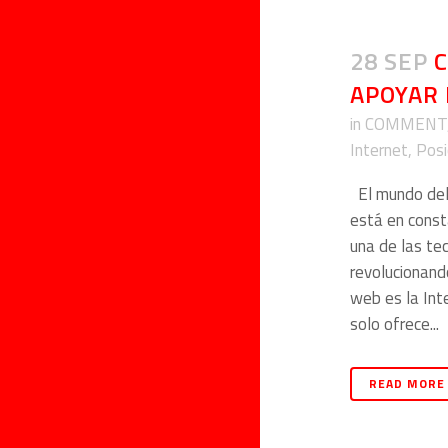
28 SEP
C
APOYAR 
in
COMMENT
Internet
,
Posi
El mundo del
está en const
una de las t
revolucionand
web es la Inte
solo ofrece...
READ MORE