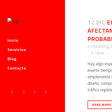
12 DIC
E
AFECTAN
PROBAB
Inicio
in
Marketing D
Servicios
3
Likes
Blog
Hay algo espe
Contacto
invertir tiem
simplemente n
diseño, compa
tráfico orgáni
READ MORE