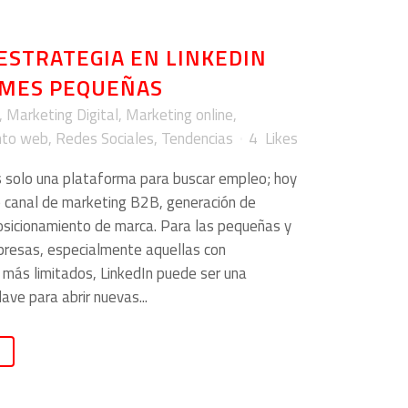
ESTRATEGIA EN LINKEDIN
YMES PEQUEÑAS
,
Marketing Digital
,
Marketing online
,
nto web
,
Redes Sociales
,
Tendencias
4
Likes
s solo una plataforma para buscar empleo; hoy
 canal de marketing B2B, generación de
osicionamiento de marca. Para las pequeñas y
resas, especialmente aquellas con
más limitados, LinkedIn puede ser una
ave para abrir nuevas...