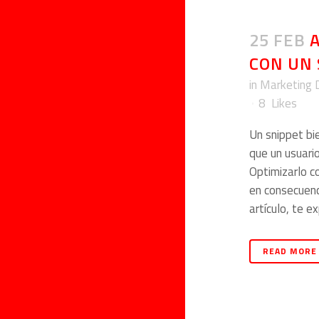
25 FEB
CON UN 
in
Marketing D
8
Likes
Un snippet bi
que un usuario
Optimizarlo c
en consecuenc
artículo, te e
READ MORE