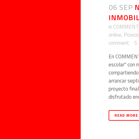
06 SEP
N
INMOBIL
in
COMMENT
online
,
Posici
comment
5
En COMMENT 
escolar" con
compartiendo
arrancar sept
proyecto fina
disfrutado en
READ MORE