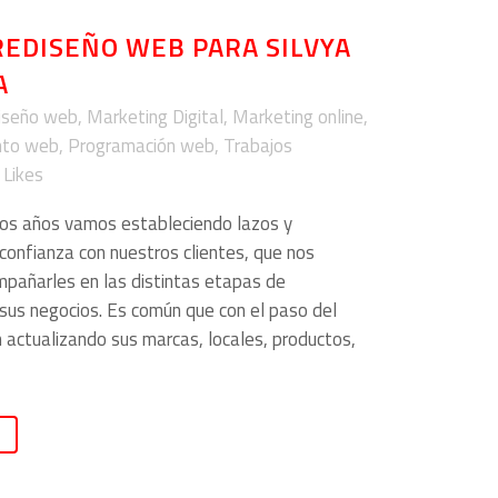
REDISEÑO WEB PARA SILVYA
A
iseño web
,
Marketing Digital
,
Marketing online
,
nto web
,
Programación web
,
Trabajos
Likes
 los años vamos estableciendo lazos y
 confianza con nuestros clientes, que nos
pañarles en las distintas etapas de
 sus negocios. Es común que con el paso del
 actualizando sus marcas, locales, productos,