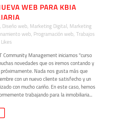
UEVA WEB PARA KBIA
IARIA
,
Diseño web
,
Marketing Digital
,
Marketing
onamiento web
,
Programación web
,
Trabajos
Likes
Community Management iniciamos "curso
 muchas novedades que os iremos contando y
 próximamente. Nada nos gusta más que
iembre con un nuevo cliente satisfecho y un
lizado con mucho cariño. En este caso, hemos
ormemente trabajando para la inmobiliaria...