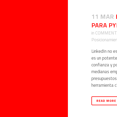
11 MAR
PARA P
in
COMMENT
Posicionamie
LinkedIn no e
es un potente
confianza y p
medianas emp
presupuestos 
herramienta cl
READ MORE